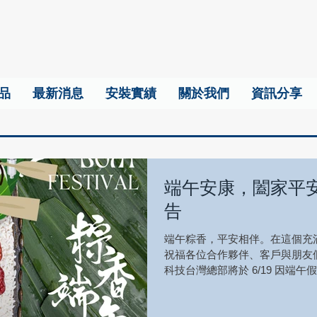
品
最新消息
安裝實績
關於我們
資訊分享
端午安康，闔家平
告
端午粽香，平安相伴。在這個充滿傳
祝福各位合作夥伴、客戶與朋友們
科技台灣總部將於 6/19 因端午假
正常營運。 如有緊急事項，請聯繫：sa
理解與支持。THT-EX 將持續
決方案。 #THTEX #端午節 #