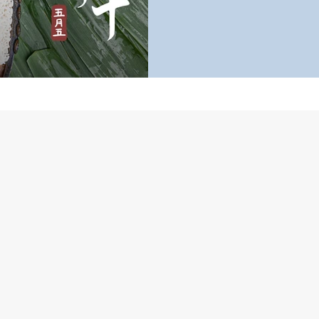
#ExplosionProofLighting #MadeI