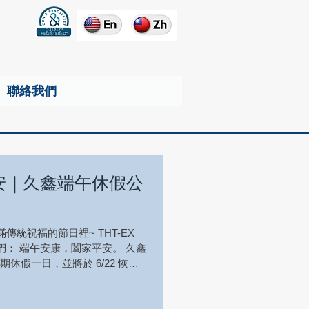
聯絡我們
安｜久鑫端午休假公
統祝福的節日裡~ THT-EX
： 端午安康，闔家平安。 久鑫
期休假一日，並將於 6/22 恢復
les@tht-ex.com 感謝您的
為工業安全與防爆照明提供可靠解
端午安康 #防爆照明 #工業安全