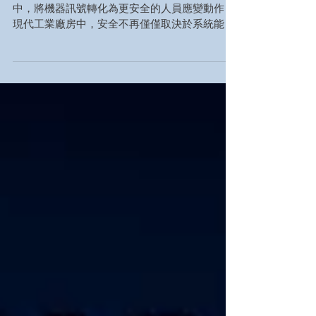
THT-EX L1920 如何在危險與任務關鍵型環境
中，將機器訊號轉化為更安全的人員應變動作 在
現代工業廠房中，安全不再僅僅取決於系統能收
集多少數據。 當今的工廠、石化廠、液化天然氣
(LNG) 接收站、半導體設施、製藥生產線以及 AI
數據中心，每秒都會產生龐大的營運資訊。感測
器持續監測著溫度、壓力、震動、氣體濃度、電
力狀態、設備效能與製程條件。PLC、DCS、
SCADA、MES 平台與 AI 監控系統正以空前的
速度處理著這些訊號。 然而，有一項挑戰始終未
變： 安全依然取決於人們在正確的時間做出正確
的決策。 這正是視覺化安全溝通發揮關鍵作用之
處。 多年來，警示燈被視為單純的狀態指示器。
紅色代表故障，黃色代表警告，綠色代表正常運
作。它們的目的是吸引注意力，並顯示機器的基
本狀態。 但工業環境已經改變。 如今，操作
員、維修工程師、安全主管與控制室團隊面臨著
更複雜的系統、更多的數據、更頻繁的警報以及
更短的應變時間。在許多廠房中，問題已不再是
缺乏資訊；真正的挑戰在於：如何將資訊轉化為