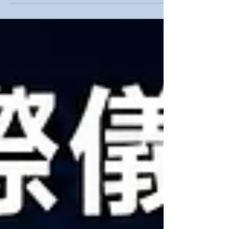
危險場所中，安全無法僅靠單一產品來建構，而
是需要一套完整且妥善整合的電氣系統。 作為專
業的防爆照明製造商，THT-EX 不僅提供完整的
照明產品陣容，更整合了國際知名的防爆電氣品
牌，為客戶提供一站式解決方案——從照明燈
具、電纜接頭（Cable Glands）、電纜固定夾
（Cable Cleats）、插頭與插座系統、接線盒、
控制開關到電源連接系統，應有盡有。 完整的防
爆照明產品陣容 針對各種不同的危險區域應用，
THT-EX 提供廣泛的防爆照明解決方案： 天井燈
(High Bay Light) 專為廠房天花板、製程區域及一
般工業照明所設計，具備高達 170 lm/W 的高發
光效能。 投光燈 (Floodlight) 戶外區域、儲槽
區、裝卸區及大範圍危險場所的理想選擇。 高溫
照明 (High-Temperature Light) 專為高熱製程環境
打造，可承受 85°C 至 120°C 的嚴苛工作環境溫
度。 緊急照明 (Emergency Backup Light) 在停
電及緊急狀況下維持關鍵視線，備用電力照明時