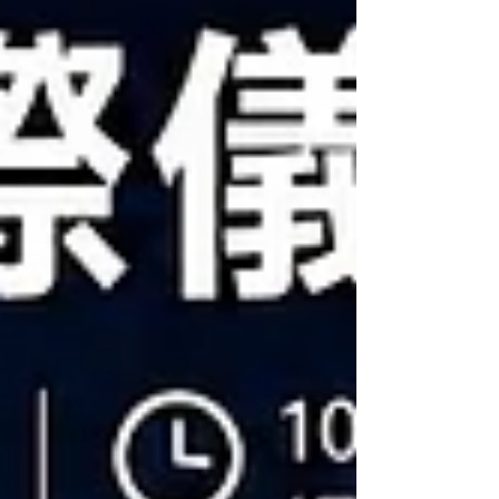
（Cable Cleats）、插頭與插座系統、接線盒、
控制開關到電源連接系統，應有盡有。 完整的防
爆照明產品陣容 針對各種不同的危險區域應用，
THT-EX 提供廣泛的防爆照明解決方案： 天井燈
(High Bay Light) 專為廠房天花板、製程區域及一
般工業照明所設計，具備高達 170 lm/W 的高發
光效能。 投光燈 (Floodlight) 戶外區域、儲槽
區、裝卸區及大範圍危險場所的理想選擇。 高溫
照明 (High-Temperature Light) 專為高熱製程環境
打造，可承受 85°C 至 120°C 的嚴苛工作環境溫
度。 緊急照明 (Emergency Backup Light) 在停
電及緊急狀況下維持關鍵視線，備用電力照明時