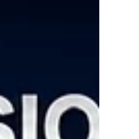
器持續監測著溫度、壓力、震動、氣體濃度、電
力狀態、設備效能與製程條件。PLC、DCS、
SCADA、MES 平台與 AI 監控系統正以空前的
速度處理著這些訊號。 然而，有一項挑戰始終未
變： 安全依然取決於人們在正確的時間做出正確
的決策。 這正是視覺化安全溝通發揮關鍵作用之
處。 多年來，警示燈被視為單純的狀態指示器。
紅色代表故障，黃色代表警告，綠色代表正常運
作。它們的目的是吸引注意力，並顯示機器的基
本狀態。 但工業環境已經改變。 如今，操作
員、維修工程師、安全主管與控制室團隊面臨著
更複雜的系統、更多的數據、更頻繁的警報以及
更短的應變時間。在許多廠房中，問題已不再是
缺乏資訊；真正的挑戰在於：如何將資訊轉化為
清晰的理解。 這就是為什麼 THT-EX L1920...