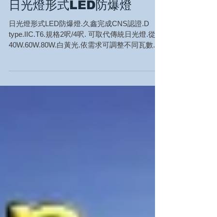
日光燈形式LED防爆燈
日光燈形式LED防爆燈.久鑫完成CNS認證.D
type.IIC.T6.規格2呎/4呎. 可取代傳統日光燈.從
40W.60W.80W.白黃光.依需求可調整不同瓦數.安
裝尺寸. 提昇您工廠安全.久鑫科技永遠守護您生
命與財產安全....