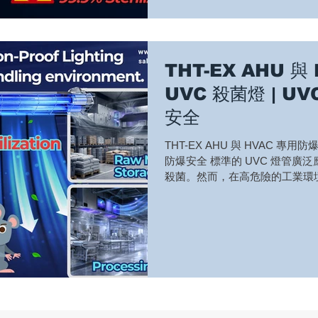
用於封閉式AHU與HVAC系統
續照射 ✓防爆結構設計，適用於特
240V AC，多種功率規格可選 ✓Ma
醫院、機場、捷運站、火車站、
築及大型工業空調系統。 從可量
THT-EX AHU 與
累積劑量，THT-EX協助工程
UVC 殺菌燈 | U
安全
THT-EX AHU 與 HVAC 專用防
防爆安全 標準的 UVC 燈管
殺菌。然而，在高危險的工業環
的。 在可能存在易燃氣體、蒸
域，評估電氣設備時，不僅要考
運作，不會成為潛在的點火源。 TH
支援工業 AHU（空調箱）與 H
UVC 殺菌而設計，同時能完美
求。 本影片將為您說明標準 UVC 
關鍵差異，包含： 一般區域 vs. 
兼具防爆安全 潛在點火源風險 工業級
合 在危險區域中，殺菌設備同樣必