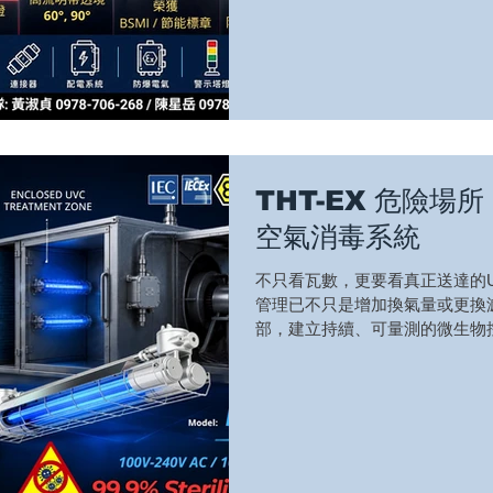
全、智慧警示與工業電氣整合，
能源效率與設備管理效能。 🔥 現場
Integrated Visual Safet
訊，讓現場異常、風險與設備狀
覺的智慧安全管理。 💡 L1102DR｜Hi
Industrial Light具備 BS
lm/W，兼顧節能、照明品質與長期運
Lume
THT-EX 危險場所
空氣消毒系統
不只看瓦數，更要看真正送達的U
管理已不只是增加換氣量或更換
部，建立持續、可量測的微生物
子，需要不同的UVC累積劑量才
燈具瓦數決定，而是取決於： UV
間 THT-EX L2101防爆UVC
調風管應用設計，可安裝於冷卻
供持續且穩定的UVC照射。 THT-
照射強度：130–650 μW/cm² ✓