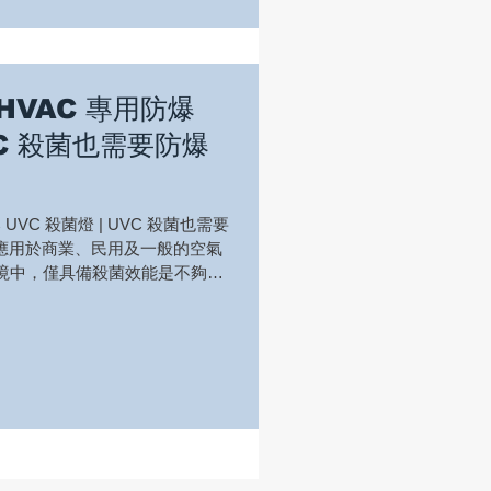
 ✓支援冷卻盤管及空調內部表面持
殊工業與冷媒環境 ✓100–
de in Taiwan 適用場域包括：
購物中心、飯店、學校、公共建
測的照射強度，到可計算的UVC
 HVAC 專用防爆
團隊建立更具依據的空調衛生
VC 殺菌也需要防爆
爆 UVC 殺菌燈 | UVC 殺菌也需要
廣泛應用於商業、民用及一般的空氣
境中，僅具備殺菌效能是不夠
氣、粉塵或高風險工業製程的區
量其功能，還必須確保其能安全
T-EX UVC 防爆照明設備專為
VAC（暖通空調）空氣處理系統的
滿足危險區域應用的嚴苛安全需
燈管與 THT-EX UVC 防爆燈的
危險區域 單一殺菌設計 vs. 殺菌
防護 AHU / HVAC 系統整
須具備絕對的安全性。 THT-