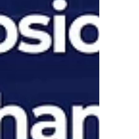
現場四大產品亮點 🔴 L1920｜Integrated Visual
Safety System整合多色視覺警示與設備狀態資
訊，讓現場異常、風險與設備狀態能夠更快速被
辨識，打造更直覺的智慧安全管理。 💡
L1102DR｜High-Efficiency LED Industrial Light
具備 BSMI認證、節能標章，高光效最高可達
180 lm/W，兼顧節能、照明品質與長期運行效
率。 ⚡ L2302｜High-Lume