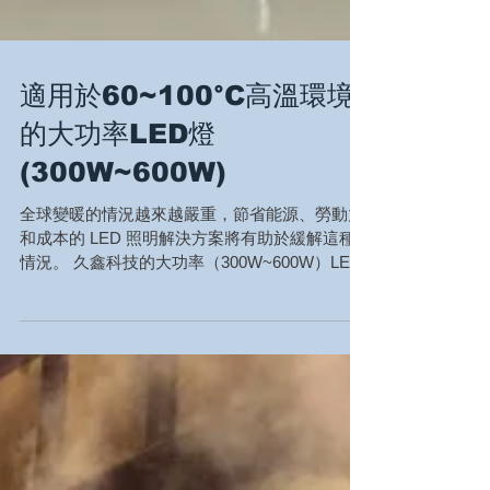
適用於60~100°C高溫環境
的大功率LED燈
(300W~600W)
全球變暖的情況越來越嚴重，節省能源、勞動力
和成本的 LED 照明解決方案將有助於緩解這種
情況。 久鑫科技的大功率（300W~600W）LED
燈適用於60~100°C的高溫環境，可為惡劣環境
提供良好的照明，也是節能的最佳選擇。