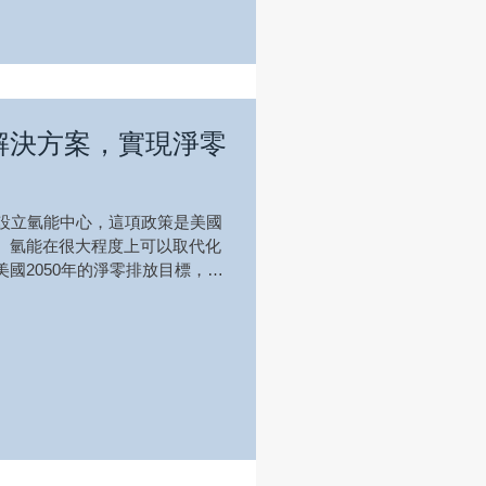
解決方案，實現淨零
元設立氫能中心，這項政策是美國
。氫能在很大程度上可以取代化
國2050年的淨零排放目標，往
的投資，大規模氫氣生產、運輸氫
資，此外，為...