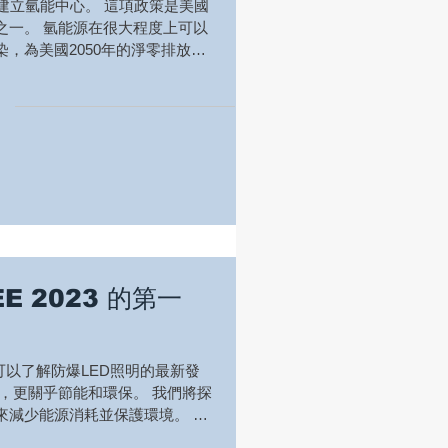
建立氫能中心。 這項政策是美國
之一。 氫能源在很大程度上可以
，為美國2050年的淨零排放目
是巨大的投資，大規模氫氣生產、
先期投...
E 2023 的第一
，您可以了解防爆LED照明的最新發
，更關乎節能和環保。 我們將探
來減少能源消耗並保護環境。 久
照明產品。...