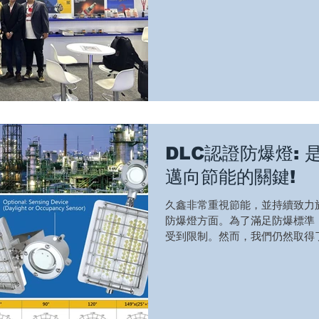
DLC認證防爆燈:
邁向節能的關鍵!
久鑫非常重視節能，並持續致力
防爆燈方面。為了滿足防爆標準
受到限制。然而，我們仍然取得了
型號1733NS已獲得DLC認證
這款燈具的發光效率可達每瓦150流