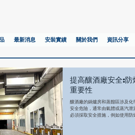
品
最新消息
安裝實績
關於我們
資訊分享
提高釀酒廠安全:防
重要性
釀酒廠的鍋爐房和蒸餾區涉及化
安全危險，通常由氣體或蒸汽泄
必須採取安全措施，例如使用防
燈需要具備防爆、耐腐蝕和防水
的潮濕和腐蝕因素。安裝位置和數