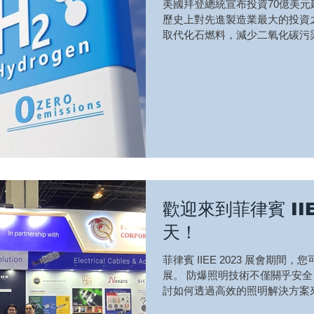
美國拜登總統宣布投資70億美元
歷史上對先進製造業最大的投資
取代化石燃料，減少二氧化碳污染
標，往前跨一大步。 這項改變
運輸氫氣的管道、儲存槽等，都需要
歡迎來到菲律賓 IIE
天！
菲律賓 IIEE 2023 展會期間
展。 防爆照明技術不僅關乎安全
討如何透過高效的照明解決方案
鑫科技將在Sonepar攤位展示防爆