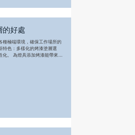
層的好處
各種極端環境，確保工作場所的
新特色：多樣化的烤漆塗層選
性化。 為燈具添加烤漆能帶來多
保護膜，有效防止潮濕、氧化和
磨損。此外，長時間暴...