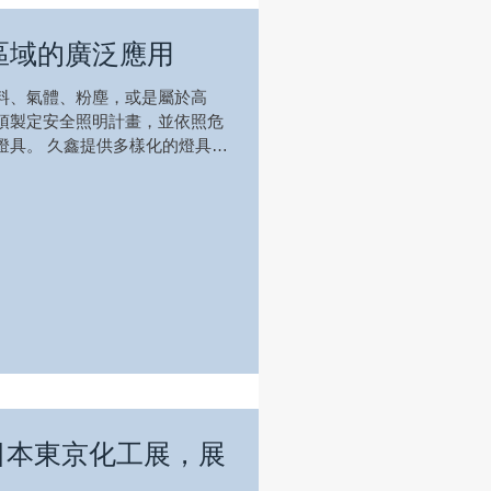
區域的廣泛應用
料、氣體、粉塵，或是屬於高
須製定安全照明計畫，並依照危
燈具。 久鑫提供多樣化的燈具選
例如: 石油、氣體、化學、製
等。我們始終強調安...
3 日本東京化工展，展