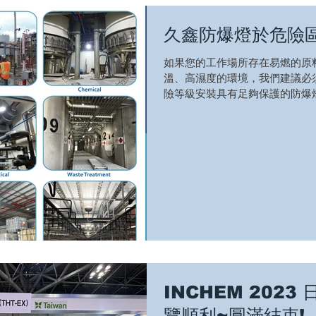
久鑫防爆燈於危險
如果您的工作場所存在易燃的原
溫、高濕度的環境，我們建議必
險等級安裝具有足夠保護的防爆
擇，燈具應用於各式各樣的產業，
藥、鋼鐵、廢物處理、噴漆與食品
INCHEM 202
覽順利~圓滿結束!