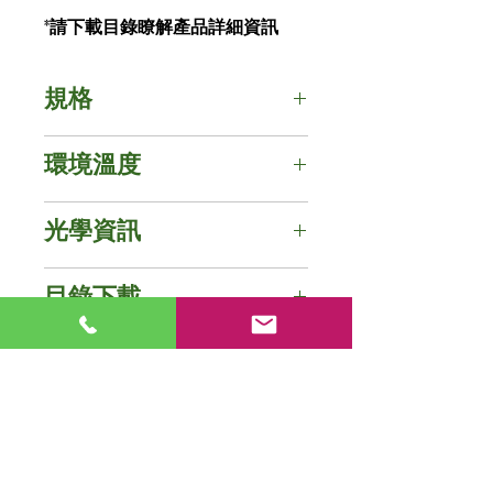
*請下載目錄瞭解產品詳細資訊
規格
電壓 : 120V / 220V / 277V AC
環境溫度
瓦數 : 120W / 150W
安培數 : 【120W】
【120W】
0.43A~1.00A / 【150W】
光學資訊
+65°C ~ +100°C (+149°F ~ +212°F)
0.54A~1.25A
【150W】
功率因數 : cos≧0.9
色溫 : 3000K (黃光)
+65°C ~ +85°C (+149°F ~ +185°F)
目錄下載
頻率 : 50Hz / 60Hz
演色性 : ≧80
★ 經過UL實驗室測試 ★
(低於測試值的瓦數與電壓，可依
每瓦流明(±10%) : 93 lm/w
100°C耐高溫-下載
需求提供。)
光束角 : X-110° / Y-110°
影片
85°C耐高溫-下載
(低於測試值的瓦數與電壓，可依
高溫工作環境的LED照明解決
需求提供。)
方案
>>YouTube
LED燈具的100°C高溫測
試
>>YouTube