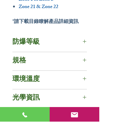
Zone 21 & Zone 22
*請下載目錄瞭解產品詳細資訊
防爆等級
防護等級 - IP67 / NEMA 6
規格
IECEx 認證
電壓 : 110V / 220V / 277V AC
Ex db IIC T5 Gb
環境溫度
瓦束 : 40W / 60W (不包含攝影
Ex tb IIIC T95˚C Db
機 6W)
-20°C~+40°C, T5
安培數 : 40W (0.14A~0.33A) /
光學資訊
ATEX 認證
60W (0.22A~0.5A)
II 2 G Ex db IIC T5 Gb
頻率 : 50Hz / 60Hz
色溫 : 3000K (黃光) / 5000K (白
II 2 D Ex tb IIIC T95˚C Db
目錄下載
功率因數 : cos≧0.9
光)
攝影機電壓 : PoE Input
演色性 : 黃光≧80 / 白光≧70
IECEx/ATEX-Download
解析度 : 2 Mega Pixels, Full HD
每瓦流明 : ≧ 85 (黃光) / ≧ 90 (白
影片介紹