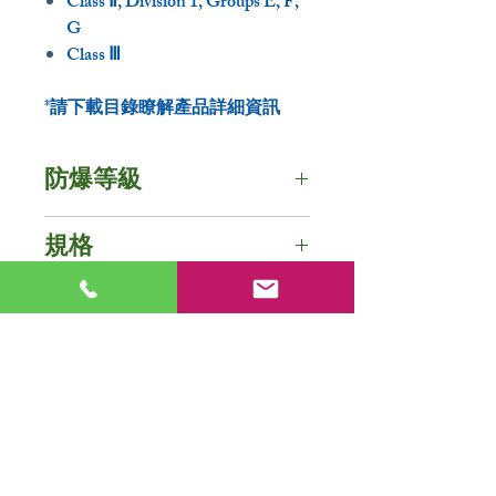
Class Ⅱ, Division 1, Groups E, F,
G
Class Ⅲ
*請下載目錄瞭解產品詳細資訊
防爆等級
IECEx 認證(IEC60079)
規格
Size: 1/2″ ~ 4″
Ex db ⅡC Gb
種類:
Ex tb ⅢC Db
目錄下載
兩端外螺紋接頭
兩端內螺紋接頭
ATEX 認證
Download
一端內螺紋接頭一端外螺紋接
Size: 1/2″ ~ 4″
頭
Ⅱ2G Ex db ⅡC Gb
入口牙型: NPT&M-1/2", 3/4",
Ⅱ2D Ex tb ⅢC Db
1", 1-1/4", 1-1/2", 2", 2-1/2", 3a",
3b", 4"
UL 認證 (UL1203)