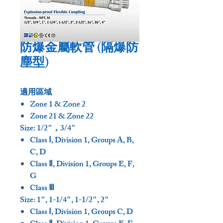
防爆金屬軟管 (隔爆防
塵型)
適用區域
Zone 1 & Zone 2
Zone 21 & Zone 22
Size: 1/2″，3/4″
Class Ⅰ, Division 1, Groups A, B,
C, D
Class Ⅱ, Division 1, Groups E, F,
G
Class Ⅲ
Size: 1″, 1-1/4″, 1-1/2″, 2″
Class Ⅰ, Division 1, Groups C, D