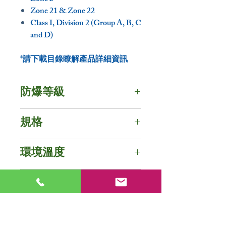
Zone 21 & Zone 22
Class I, Division 2 (Group A, B, C
and D)
*請下載目錄瞭解產品詳細資訊
防爆等級
防護等級 - IP67 / NEMA 6
規格
IECEx 認證
電壓 :
Ex nR IIC T4...T5 Gc
環境溫度
[定電壓] 100, 110, 120, 200, 220,
Ex tb IIIC T110°C...T95°C Db
230, 277 Vac
IECEx & ATEX
[全電壓] 100 ~ 277 Vac
光學資訊
ATEX 認證
-20°C ~ +40°C, T5
總消耗功率 :
II 3 G Ex nR IIC T4...T5 Gc
-20°C ~ +55°C, T4
[2ft] 60W, 70W, 80W, 90W, 100W
光色 : 黃光 / 白光
UL
II 2 D Ex tb IIIC
目錄下載
[4ft] 100W, 120W, 180W, 210W
演色性 : 黃光≧80 / 白光≧70
T110°C...T95°C Db
-40°C ~ +45°C, T3C