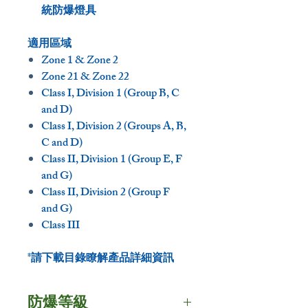
統防爆燈具
適用區域
Zone 1 & Zone 2
Zone 21 & Zone 22
Class I, Division 1 (Group B, C
and D)
Class I, Division 2 (Groups A, B,
C and D)
Class II, Division 1 (Group E, F
and G)
Class II, Division 2 (Group F
and G)
Class III
*請下載目錄瞭解產品詳細資訊
防爆等級