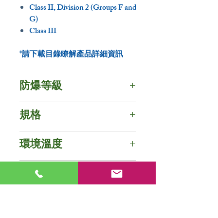
Class II, Division 2 (Groups F and
G)
Class III
*請下載目錄瞭解產品詳細資訊
防爆等級
防護等級 - IP67 / NEMA 6
規格
IECEx認證
電壓 : 24V / 110V / 120V / 220V
Ex d IIB+H2 T5...T4 Gb
環境溫度
/ 277V / 480V AC
Ex tb IIIC T105˚C Db
瓦數 : 20W
-20°C ~ +40°C, (W.W.:T5,
安培數 : 0.04A~0.83A
光學資訊
ATEX 認證
C.W.:T4)
頻率 : 50Hz / 60Hz
II 2 G Ex d IIB + H2 T5...T4 Gb
CID2: -20°C ~ +40°C, T3B /
功率因數: cos≧0.9,
色溫 : 3000K (黃光) / 5000K (白
II 2 D Ex tb IIIC T105˚C Db
CIID2: +40°C, T5 (UL認證)
目錄下載
cos≧0.87(480V)
光)