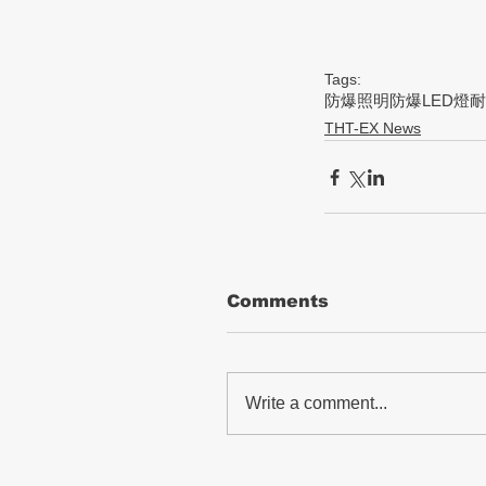
Tags:
防爆照明
防爆LED燈
耐
THT-EX News
Comments
Write a comment...