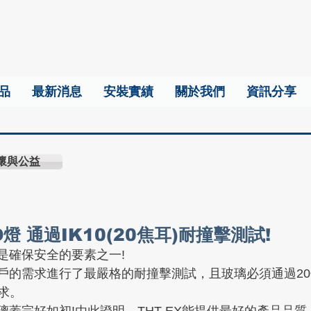
品
最新消息
安裝實績
關於我們
資訊分享
懷與公益
燈 通過IK10(20焦耳)耐撞擊測試!
是確保安全的要素之一! 
戶的需求進行了最嚴格的耐撞擊測試，且玻璃必須通過2
要求。