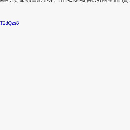
璃蓋完好如初!由此證明，THT-EX能提供最好的產品品
9aT2dQzs8