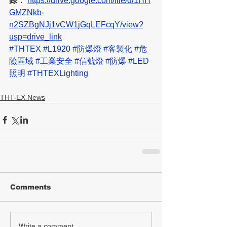
錄：
https://drive.google.com/file/d/1HH
GMZNkb-
n2SZBgNJj1vCW1jGqLEFcqY/view?
usp=drive_link
#THTEX
#L1920
#防爆燈
#客製化
#危
險區域
#工業安全
#信號燈
#防爆
#LED
照明
#THTEXLighting
THT-EX News
Comments
Write a comment...