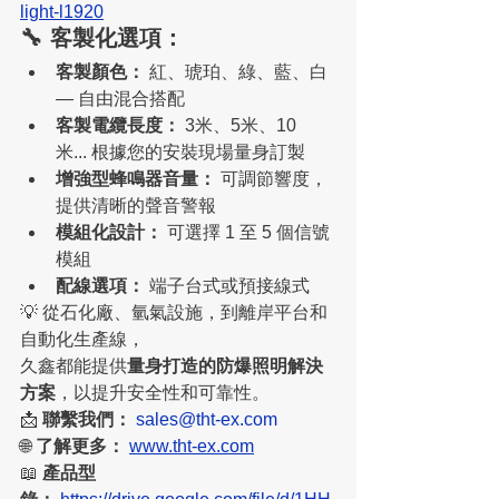
light-l1920
🔧 客製化選項：
客製顏色：
 紅、琥珀、綠、藍、白 
— 自由混合搭配
客製電纜長度：
 3米、5米、10
米... 根據您的安裝現場量身訂製
增強型蜂鳴器音量：
 可調節響度，
提供清晰的聲音警報
模組化設計：
 可選擇 1 至 5 個信號
模組
配線選項：
 端子台式或預接線式
💡 從石化廠、氫氣設施，到離岸平台和
自動化生產線，
久鑫都能提供
量身打造的防爆照明解決
方案
，以提升安全性和可靠性。
📩 
聯繫我們：
sales@tht-ex.com
🌐 
了解更多：
www.tht-ex.com
📖 
產品型