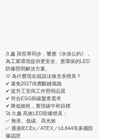
久鑫 與世界同步，響應《水俣公約》，
為工業環境提供更安全、更環保的LED
防爆照明解決方案。
💡 為什麼現在就該汰換含汞燈具？
✔ 避免2027供應斷鏈風險
✔ 提升工安與工作照明品質
✔ 符合ESG與碳盤查需求
✔ 降低能耗，實現碳中和目標
🚀 久鑫 高效LED防爆燈具：
✅ 無汞、低碳、高光效
✅ 通過IECEx／ATEX／UL844等多國防
爆認證