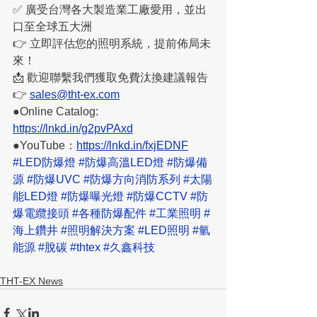
✅ 廣受台灣各大製造業工廠愛用，並出
口至全球五大洲
👉 立即評估您的照明系統，提前佈局未
來！
📩 歡迎聯繫我們獲取免費汰換建議報告
👉 
sales@tht-ex.com
●Online Catalog: 
https://lnkd.in/g2pvPAxd
●YouTube：
https://lnkd.in/fxjEDNF
#LED防爆燈
#防爆高溫LED燈
#防爆備
源
#防爆UVC
#防爆方向消防系列
#太陽
能LED燈
#防爆曝光燈
#防爆CCTV
#防
爆電纜接頭
#各種防爆配件
#工業照明
#
海上鑽井
#照明解決方案
#LED照明
#氫
能源
#脫碳
#thtex
#久鑫科技
THT-EX News