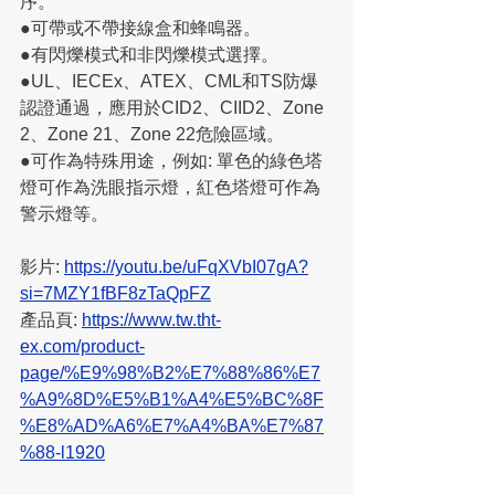
序。
●可帶或不帶接線盒和蜂鳴器。
●有閃爍模式和非閃爍模式選擇。
●UL、IECEx、ATEX、CML和TS防爆
認證通過，應用於CID2、CIID2、Zone 
2、Zone 21、Zone 22危險區域。
●可作為特殊用途，例如: 單色的綠色塔
燈可作為洗眼指示燈，紅色塔燈可作為
警示燈等。
影片: 
https://youtu.be/uFqXVbI07gA?
si=7MZY1fBF8zTaQpFZ
產品頁: 
https://www.tw.tht-
ex.com/product-
page/%E9%98%B2%E7%88%86%E7
%A9%8D%E5%B1%A4%E5%BC%8F
%E8%AD%A6%E7%A4%BA%E7%87
%88-l1920