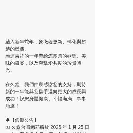
踏入新年蛇年，象徵著更新、轉化與超
越的機遇。
願這吉祥的一年帶給您團圓的歡樂、美
味的盛宴，以及與摯愛共度的珍貴時
光。
在久鑫，我們由衷感謝您的支持，期待
新的一年能與您攜手邁向更大的成長與
成功！祝您身體健康、幸福滿滿、事事
順遂！
🔔【假期公告】
📅 久鑫台灣總部將於 2025 年 1 月 25 日