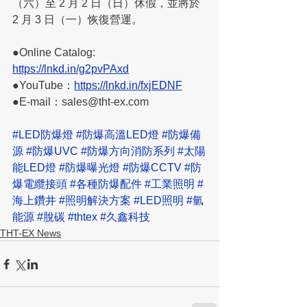
（六）至 2 月 2 日（日）休假，並將於 
2 月 3 日（一）恢復營運。
●Online Catalog: 
https://lnkd.in/g2pvPAxd
●YouTube：
https://lnkd.in/fxjEDNF
●E-mail：sales@tht-ex.com
#LED防爆燈
#防爆高溫LED燈
#防爆備
源
#防爆UVC
#防爆方向消防系列
#太陽
能LED燈
#防爆曝光燈
#防爆CCTV
#防
爆電纜接頭
#各種防爆配件
#工業照明
#
海上鑽井
#照明解決方案
#LED照明
#氫
能源
#脫碳
#thtex
#久鑫科技
THT-EX News