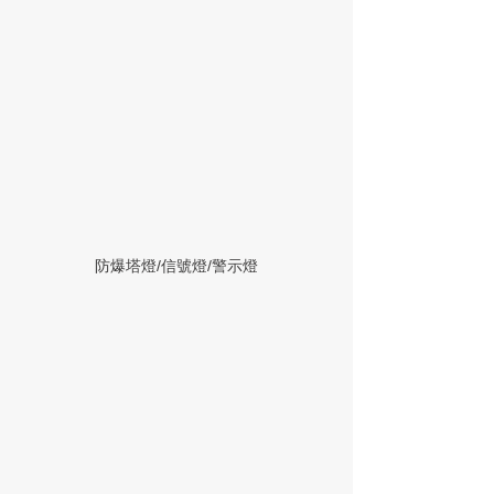
防爆塔燈/信號燈/警示燈