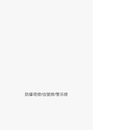
防爆塔燈/信號燈/警示燈