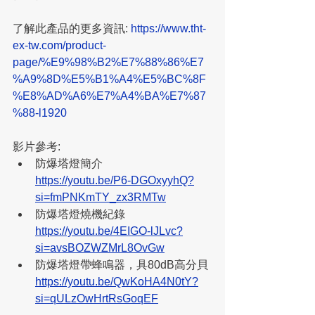
了解此產品的更多資訊: 
https://www.tht-
ex-tw.com/product-
page/%E9%98%B2%E7%88%86%E7
%A9%8D%E5%B1%A4%E5%BC%8F
%E8%AD%A6%E7%A4%BA%E7%87
%88-l1920
影片參考:
防爆塔燈簡介
https://youtu.be/P6-DGOxyyhQ?
si=fmPNKmTY_zx3RMTw
防爆塔燈燒機紀錄
https://youtu.be/4EIGO-lJLvc?
si=avsBOZWZMrL8OvGw
防爆塔燈帶蜂鳴器，具80dB高分貝
https://youtu.be/QwKoHA4N0tY?
si=qULzOwHrtRsGoqEF