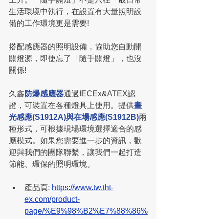
生活環境中執行，在設置有大量照明設
備的工作環境更是需要!
搭配感應器的照明設備，協助您自動開
關燈源，即使忘了「隨手關燈」，也沒
關係!
久鑫
防爆感應器
通過IECEx&ATEX認
證，可裝置在各種燈具上使用。提供
晝
光感應(S1912A)與在場感應(S1912B)
兩
種形式，可根據現場環境選擇適合的感
應模式。如果您需要進一步的資訊，歡
迎與我們的團隊聯繫，讓我們一起打造
節能、環保的照明環境。
產品頁: 
https://www.tw.tht-
ex.com/product-
page/%E9%98%B2%E7%88%86%