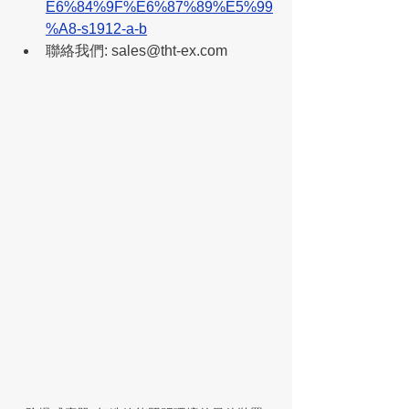
E6%84%9F%E6%87%89%E5%99
%A8-s1912-a-b
聯絡我們: sales@tht-ex.com