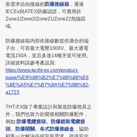
裝需求自由接線的
防爆接線箱
，通過
IECEx與ATEX防爆認證，可應用於
Zone1/Zone2/Zone21/Zone22危險區
域。
防爆接線箱內部依接線數提供適合的端
子台，可容最大電壓1000V、最大通電
電流150A，並且多達14種牙規可使用。
詳細資料請參考產品頁: 
https://www.tw.tht-ex.com/product-
page/%E9%98%B2%E7%88%86%E6
%8E%A5%E7%B7%9A%E7%9B%92-
a1723
THT-EX除了專業設計與製造防爆燈具之
外，我們也致力於開發相關防爆配件，
例如:
防爆電纜接頭、防爆鎧裝電纜接
頭、防爆開關、各式防爆接線盒
，協助
顧客一次解決任何安裝需求，提供安全