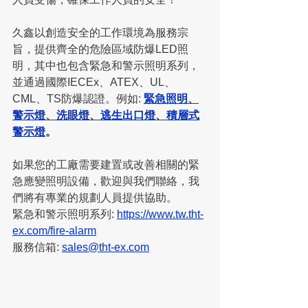
久鑫以創造安全的工作環境為服務宗
旨，提供齊全的危險區域防爆LED照
明，其中也包含緊急和警示照明系列，
並通過國際IECEx、ATEX、UL、
CML、TS防爆認證。例如:
緊急照明
、
警示燈
、
洗眼燈
、
逃生出口燈
、
積層式
警示燈
。
如果您的工廠需要建置或改善相關的緊
急應變照明設備，歡迎與我們聯絡，我
們將有專業的規劃人員提供協助。
緊急和警示照明系列: 
https://www.tw.tht-
ex.com/fire-alarm
服務信箱: 
sales@tht-ex.com