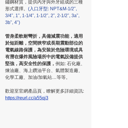
鏽鋼材質，提供內牙與外牙組成的三種
形式選擇。
(入口牙型: NPT&M-1/2", 
3/4", 1", 1-1/4", 1-1/2", 2", 2-1/2", 3a", 
3b", 4")
管身柔軟耐彎折，具備減震功能，適用
於短距離，空間狹窄或長期震動部位的
電氣線路保護，為安裝於危險環境或具
有潛在爆炸風險場所中的電氣設備提供
堅強，高安全性的保護，
例如: 石化廠、
煉油廠、海上鑽油平台、氣體製造廠、
化學工廠、加油/加氣站…等等。
歡迎至官網產品頁，瞭解更多詳細資訊: 
https://reurl.cc/a55qj3