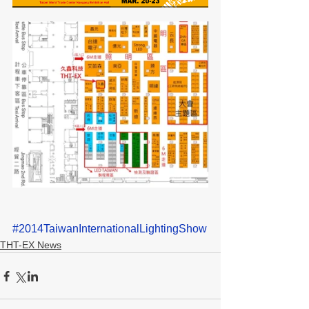
#2014TaiwanInternationalLightingShow
THT-EX News