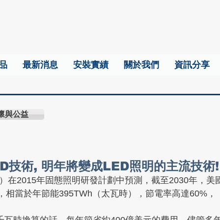
品
最新消息
安裝實績
關於我們
資訊分享
懷與公益
D技術, 明年將變成LED照明的主流技術!
）在2015年固態照明研發計劃中預測，截至2030年，美
，相當於年節能395TWh（太瓦時），節電率高達60%，