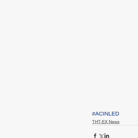
#ACINLED
THT-EX News