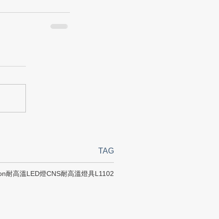
TAG
on
耐高溫LED燈
CNS
耐高溫燈具
L1102