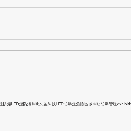
燈
防爆LED燈
防爆照明
久鑫科技
LED防爆燈
危險區域照明
防爆管燈
exhibiti