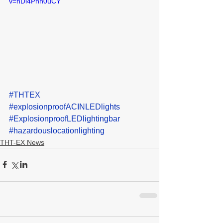
v=hDl4Phh0uCY
#THTEX
#explosionproofACINLEDlights
#ExplosionproofLEDlightingbar
#hazardouslocationlighting
THT-EX News