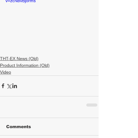
v=zcNbvBjorms
THT-EX News (Old)
Product Information (Old)
Video
Comments