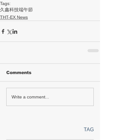
Tags:
久鑫科技
端午節
THT-EX News
Comments
Write a comment...
TAG