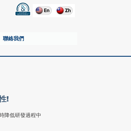
聯絡我們
性!
時降低研發過程中