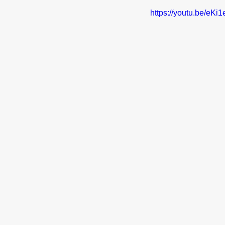
https://youtu.be/eKi