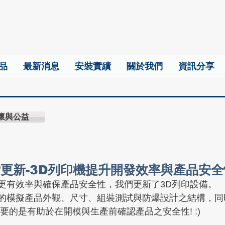
品
最新消息
安裝實績
關於我們
資訊分享
懷與公益
更新-3D列印機提升開發效率與產品安全
更有效率與確保產品安全性，我們更新了3D列印設備。
的模擬產品外觀、尺寸、組裝測試與防爆設計之結構，同
要的是有助於在開模與生產前確認產品之安全性! :)