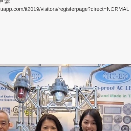
申請:
okuapp.com/it2019/visitors/registerpage?direct=NORMAL