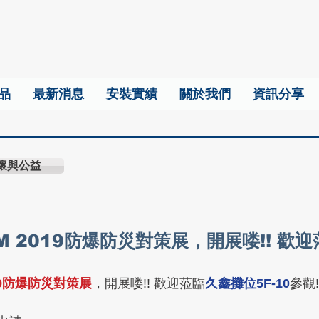
品
最新消息
安裝實績
關於我們
資訊分享
懷與公益
M 2019防爆防災對策展，開展喽!! 歡
019防爆防災對策展
，開展喽!! 歡迎蒞臨
久鑫攤位5F-10
參觀!