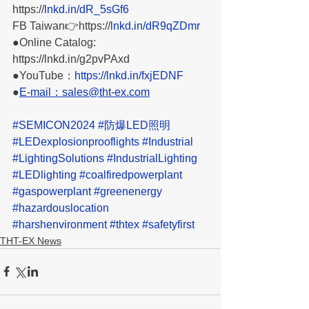
https://
lnkd.in/dR_5sGf6
FB Taiwan👉https://
lnkd.in/dR9qZDmr
●Online Catalog: 
https://lnkd.in/g2pvPAxd 
●YouTube：
https://lnkd.in/fxjEDNF
●
E-mail：sales@tht-ex.com
#SEMICON2024
#防爆LED照明
#LEDexplosionprooflights
#Industrial
#LightingSolutions
#IndustrialLighting
#LEDlighting
#coalfiredpowerplant
#gaspowerplant
#greenenergy
#hazardouslocation
#harshenvironment
#thtex
#safetyfirst
THT-EX News