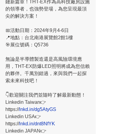
鏈新篇章！THT-EX作為高科技廠房設施
的領導者，也強勢登場，為您呈現最頂
尖的解決方案！
📅活動日期：2024年9月4-6日 
📍地點：台北南港展覽館2館1樓 
🎯展位號碼：Q5736
無論是半導體製造還是高風險環境應
用，THT-EX防爆LED照明將成為您信賴
的夥伴。千萬別錯過，來與我們一起探
索未來科技吧！
👇歡迎關注我們並隨時了解最新動態！
Linkedin Taiwan👉
https://
lnkd.in/dg5AtyGS
Linkedin USA👉
https://
lnkd.in/dnt8NfYK
Linkedin JAPAN👉