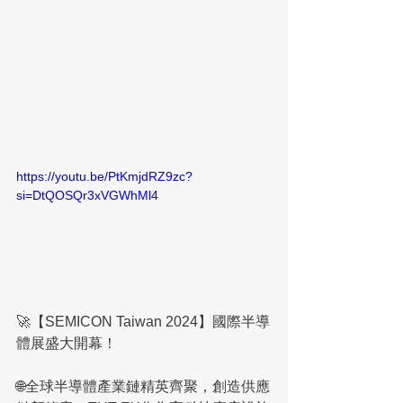
https://youtu.be/PtKmjdRZ9zc?
si=DtQOSQr3xVGWhMl4
🚀【SEMICON Taiwan 2024】國際半導
體展盛大開幕！
🌐全球半導體產業鏈精英齊聚，創造供應