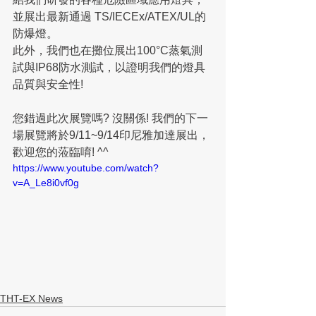
並展出最新通過 TS/IECEx/ATEX/UL的
防爆燈。
此外，我們也在攤位展出100°C蒸氣測
試與IP68防水測試，以證明我們的燈具
品質與安全性!
您錯過此次展覽嗎? 沒關係! 我們的下一
場展覽將於9/11~9/14印尼雅加達展出，
歡迎您的蒞臨唷! ^^
https://www.youtube.com/watch?
v=A_Le8i0vf0g
THT-EX News