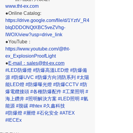
www.tht-ex.com
●Online Catalog: 
https://drive.google.com/file/d/1YztV_R4
bIqDDDONQtXBC5veZVhg-
IWOX/view?usp=drive_link
●YouTube：
https://www.youtube.com/@tht-
ex_ExplosionProofLight
●
E-mail：sales@tht-ex.com
#LED防爆燈
#防爆高溫LED燈
#防爆備
源
#防爆UVC
#防爆方向消防系列
#太陽
能LED燈
#防爆曝光燈
#防爆CCTV
#防
爆電纜接頭
#各種防爆配件
#工業照明
#
海上鑽井
#照明解決方案
#LED照明
#氫
能源
#脫碳
#thtex
#久鑫科技
#防爆燈
#層燈
#石化安全
#ATEX
#IECEx