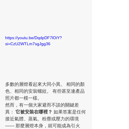
https://youtu.be/DqdpDF7lOiY?
si=CzU2WTLm7sgJgg36
多數的層燈看起來大同小異。 相同的顏
色、相同的安裝螺紋。 有些甚至連產品
照片都一模一樣。
然而，有一個大家避而不談的關鍵差
異： 
它被安裝在哪裡？
 如果答案是任何
接近氣體、蒸氣、粉塵或壓力的環境
—— 那麼層燈本身，就可能成為引火