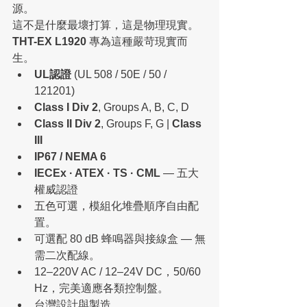
源。
這不是什麼最壞打算，這是物理現實。
THT-EX L1920
 專為這種嚴苛現實而
生。
UL認證
 (UL 508 / 50E / 50 / 
121201)
Class I Div 2
, Groups A, B, C, D
Class II Div 2
, Groups F, G | 
Class 
III
IP67 / NEMA 6
IECEx · ATEX · TS · CML
 — 五大
權威認證
五色可選，模組化堆疊順序自由配
置。
可選配 80 dB 蜂鳴器與接線盒 — 無
需二次配線。
12–220V AC / 12–24V DC，50/60 
Hz，完美適應各類控制盤。
台灣設計與製造。